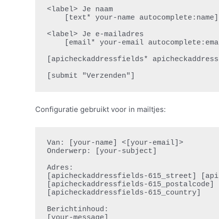
<label> Je naam

    [text* your-name autocomplete:name] </label>

<label> Je e-mailadres

    [email* your-email autocomplete:email] </label>

[apicheckaddressfields* apicheckaddress
[submit "Verzenden"]
Configuratie gebruikt voor in mailtjes:
Van: [your-name] <[your-email]>

Onderwerp: [your-subject]

Adres:

[apicheckaddressfields-615_street] [api
[apicheckaddressfields-615_postalcode] 
[apicheckaddressfields-615_country]

Berichtinhoud:

[your-message]
